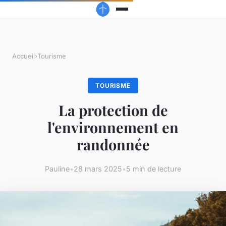
Accueil
›
Tourisme
TOURISME
La protection de
l'environnement en
randonnée
Pauline
•
28 mars 2025
•
5 min de lecture