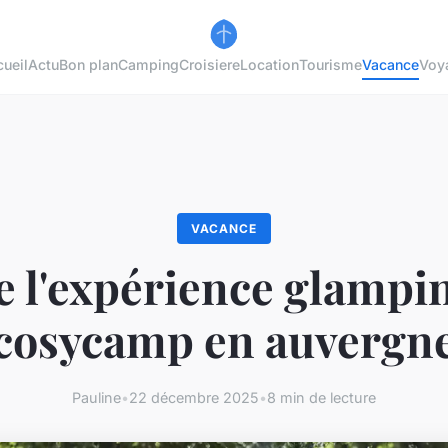
ueil
Actu
Bon plan
Camping
Croisiere
Location
Tourisme
Vacance
Voy
VACANCE
e l'expérience glampi
cosycamp en auvergn
Pauline
•
22 décembre 2025
•
8 min de lecture