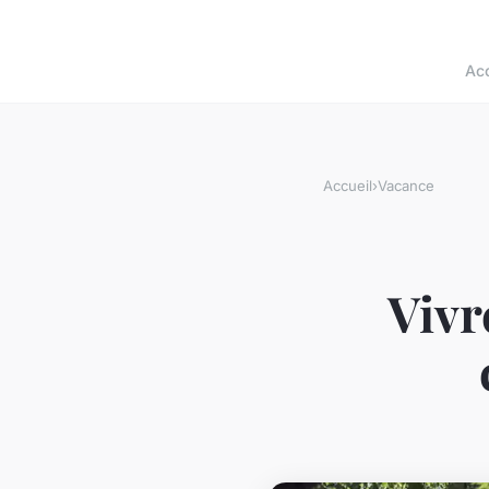
Acc
Accueil
›
Vacance
Vivr