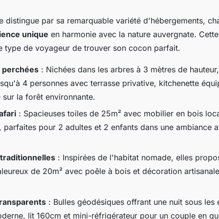
distingue par sa remarquable variété d'hébergements, ch
ience unique
en harmonie avec la nature auvergnate. Cette 
 type de voyageur de trouver son cocon parfait.
 perchées
: Nichées dans les arbres à 3 mètres de hauteur,
usqu'à 4 personnes avec terrasse privative, kitchenette équ
sur la forêt environnante.
afari
: Spacieuses toiles de 25m² avec mobilier en bois local
n, parfaites pour 2 adultes et 2 enfants dans une ambiance a
traditionnelles
: Inspirées de l'habitat nomade, elles prop
haleureux de 20m² avec poêle à bois et décoration artisanal
ransparents
: Bulles géodésiques offrant une nuit sous les 
oderne, lit 160cm et mini-réfrigérateur pour un couple en q