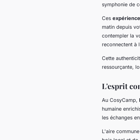
symphonie de co
Ces
expérienc
matin depuis vo
contempler la vo
reconnectent à l
Cette authentici
ressourçante, lo
L'esprit co
Au CosyCamp,
humaine enrichi
les échanges ent
L'aire commune p
bois local et d