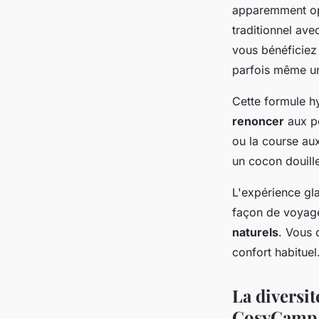
apparemment opp
traditionnel ave
vous bénéficiez 
parfois même un
Cette formule h
renoncer
aux pe
ou la course aux
un cocon douill
L'expérience gl
façon de voyage
naturels
. Vous 
confort habituel
La diversi
CosyCamp