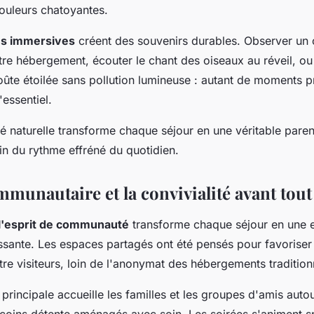
uleurs chatoyantes.
es immersives
créent des souvenirs durables. Observer un c
tre hébergement, écouter le chant des oiseaux au réveil, o
ûte étoilée sans pollution lumineuse : autant de moments pr
'essentiel.
té naturelle transforme chaque séjour en une véritable pare
in du rythme effréné du quotidien.
mmunautaire et la convivialité avant tout
l'esprit de communauté
transforme chaque séjour en une 
ssante. Les espaces partagés ont été pensés pour favoriser
re visiteurs, loin de l'anonymat des hébergements tradition
rincipale accueille les familles et les groupes d'amis auto
e coins détente aménagés avec soin. Les soirées s'animent 