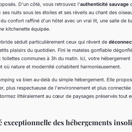
osés. D'un côté, vous retrouvez l'
authenticité sauvage
d
c ses nuits sous les étoiles et ses réveils au chant des oiseau
du confort raffiné d'un hôtel avec un vrai lit, une salle de ba
e kitchenette équipée.
ybride séduit particulièrement ceux qui rêvent de
déconnec
tits plaisirs du quotidien. Fini le matelas gonflable dégonfl
 toilettes communes à 3h du matin. Ici, votre hébergement i
et où nature et modernité cohabitent harmonieusement.
amping va bien au-delà du simple hébergement. Elle propos
r, plus respectueuse de l'environnement et plus connecté
dormez littéralement au cœur de paysages préservés tout e
.
té exceptionnelle des hébergements insoli