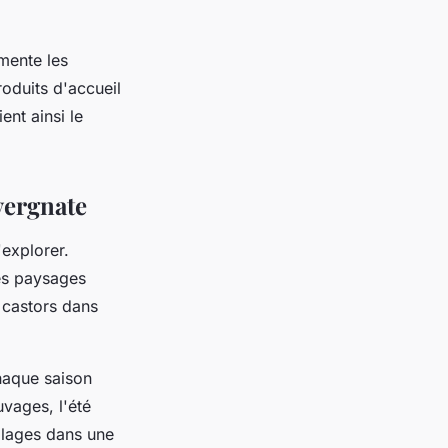
mente les
roduits d'accueil
nt ainsi le
vergnate
'explorer.
es paysages
t castors dans
haque saison
uvages, l'été
llages dans une