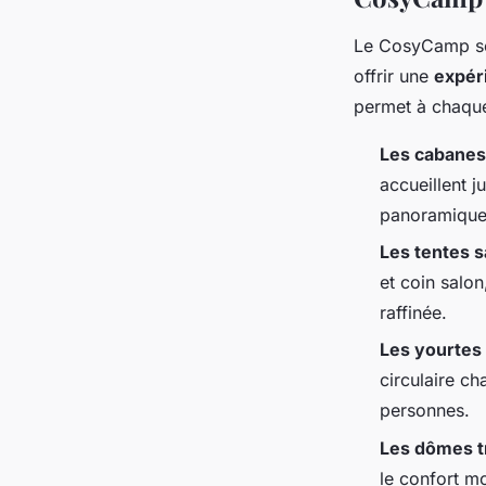
Le CosyCamp se 
offrir une
expér
permet à chaque
Les cabanes
accueillent j
panoramique 
Les tentes s
et coin salo
raffinée.
Les yourtes 
circulaire c
personnes.
Les dômes t
le confort m