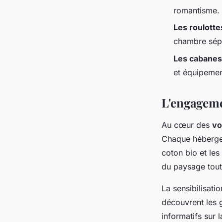
romantisme.
Les roulott
chambre sépa
Les cabanes 
et équipemen
L'engageme
Au cœur des
vo
Chaque hébergem
coton bio et les
du paysage tout
La sensibilisati
découvrent les 
informatifs sur 