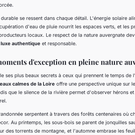
orcée.
urable se ressent dans chaque détail. L'énergie solaire ali
écupération d'eau de pluie nourrit les espaces verts, et les p
roducteurs locaux. Le respect de la nature auvergnate devie
n
luxe authentique
et responsable.
moments d'exception en pleine nature au
e ses plus beaux secrets à ceux qui prennent le temps de l
eaux calmes de la Loire
offre une perspective unique sur l
dis que le silence de la rivière permet d'observer hérons e
rel.
 randonnée serpentent à travers des forêts centenaires où c
cor. Au printemps, les sous-bois se parent de jonquilles sa
eur des torrents de montagne, et l'automne embrase les feui