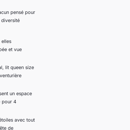
acun pensé pour
diversité
 elles
ipée et vue
, lit queen size
venturière
osent un espace
e pour 4
étoiles avec tout
uête de