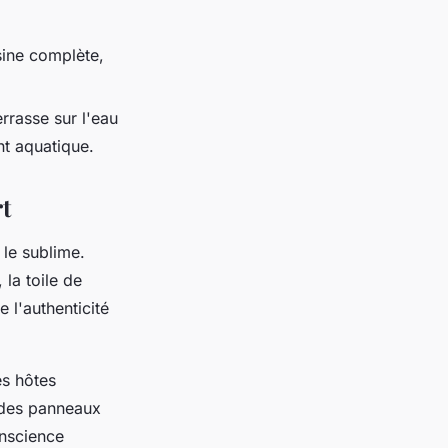
sine complète,
rrasse sur l'eau
nt aquatique.
t
 le sublime.
la toile de
 l'authenticité
es hôtes
t des panneaux
onscience