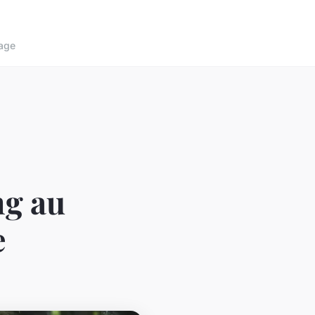
age
ng au
e