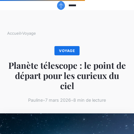
Accueil
›
Voyage
VOYAGE
Planète télescope : le point de
départ pour les curieux du
ciel
Pauline
•
7 mars 2026
•
8 min de lecture