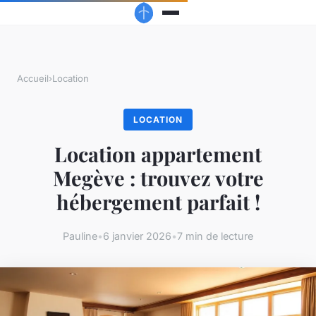
Accueil
›
Location
LOCATION
Location appartement
Megève : trouvez votre
hébergement parfait !
Pauline
•
6 janvier 2026
•
7 min de lecture